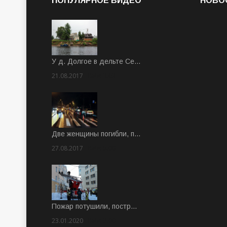
ПОПУЛЯРНОЕ ВИДЕО
НОВО
У д. Долгое в дельте Се…
21.08.2017
Rate: 3.63
Две женщины погибли, п…
27.08.2017
Rate: 5.00
Пожар потушили, постр…
23.01.2020
Rate: 2.00