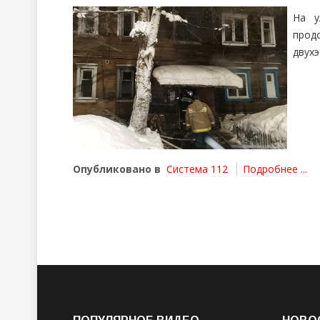
На у
прод
двух
Опубликовано в
Система 112
Подробнее ...