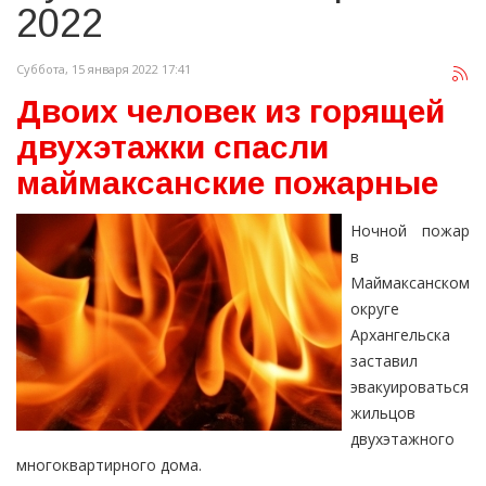
2022
Суббота, 15 января 2022 17:41
Двоих человек из горящей
двухэтажки спасли
маймаксанские пожарные
Ночной пожар
в
Маймаксанском
округе
Архангельска
заставил
эвакуироваться
жильцов
двухэтажного
многоквартирного дома.