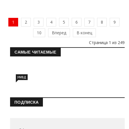
1
2
3
4
5
6
7
8
9
10
Вперед
В конец
Страница 1 из 249
САМЫЕ ЧИТАЕМЫЕ
Информация о состоянии операт…
УМВД
ПОДПИСКА