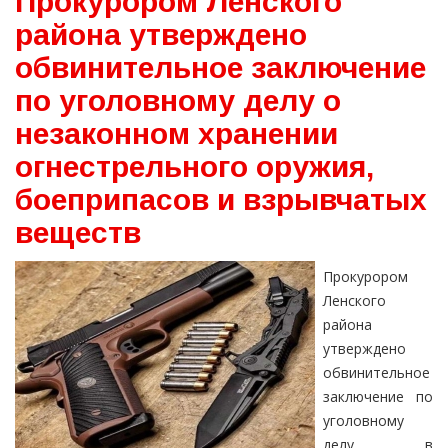
Прокурором Ленского
района утверждено
обвинительное заключение
по уголовному делу о
незаконном хранении
огнестрельного оружия,
боеприпасов и взрывчатых
веществ
Прокурором
Ленского
района
утверждено
обвинительное
заключение по
уголовному
делу в