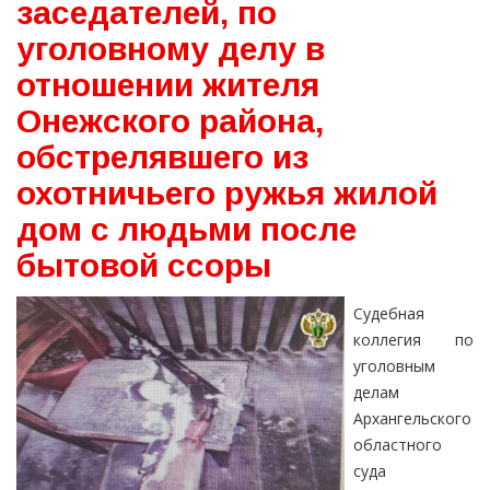
заседателей, по
уголовному делу в
отношении жителя
Онежского района,
обстрелявшего из
охотничьего ружья жилой
дом с людьми после
бытовой ссоры
Судебная
коллегия по
уголовным
делам
Архангельского
областного
суда