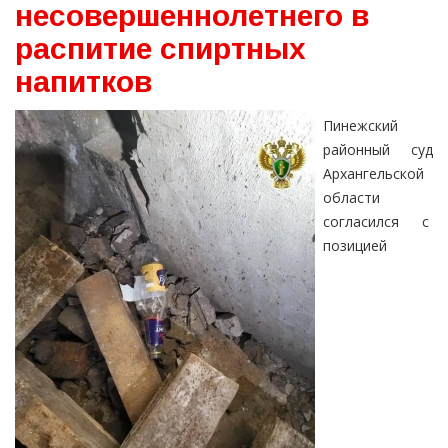
несовершеннолетнего в
распитие спиртных
напитков
Пинежский
районный суд
Архангельской
области
согласился с
позицией