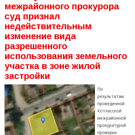
межрайонного прокурора
суд признал
недействительным
изменение вида
разрешенного
использования земельного
участка в зоне жилой
застройки
По
результатам
проведенной
Котласской
межрайонной
прокуратурой
проверки