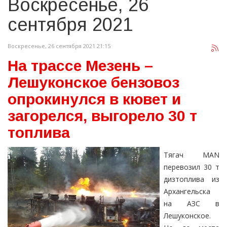
Воскресенье, 26
сентября 2021
Воскресенье, 26 сентября 2021 21:15
На трассе Мезень –
Лешуконское бензовоз
опрокинулся в кювет и
загорелся, выгорело 30 т
топлива
Тягач МАN
перевозил 30 т
дизтоплива из
Архангельска
на АЗС в
Лешуконское.