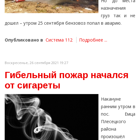
Но до места
назначения
груз так и не
дошел – утром 25 сентября бензовоз попал в аварию.
Опубликовано в
Система 112
Подробнее ...
Воскресенье, 26 сентября 2021 19:27
Гибельный пожар начался
от сигареты
Накануне
ранним утром в
пос. Емца
Плесецкого
района
произошёл