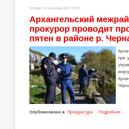
Четверг, 23 сентября 2021 09:53
Архангельский межра
прокурор проводит пр
пятен в районе р. Черн
Арха
при 
упра
инфо
Архан
Черна
Опубликовано в
Прокуратура
Подробнее ...