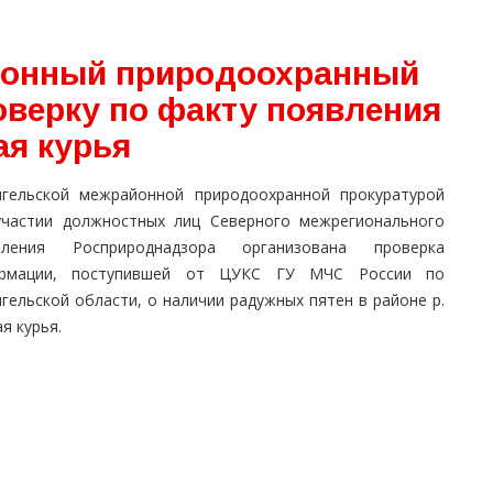
йонный природоохранный
оверку по факту появления
ая курья
нгельской межрайонной природоохранной прокуратурой
участии должностных лиц Северного межрегионального
вления Росприроднадзора организована проверка
рмации, поступившей от ЦУКС ГУ МЧС России по
гельской области, о наличии радужных пятен в районе р.
я курья.