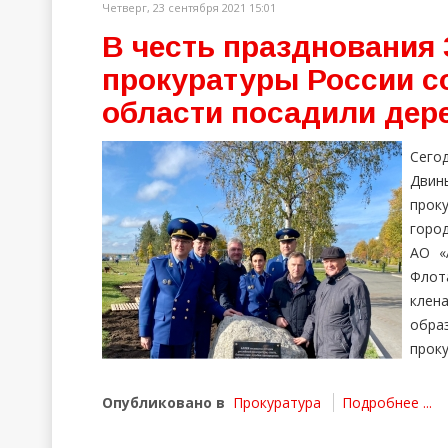
Четверг, 23 сентября 2021 15:01
В честь празднования 
прокуратуры России с
области посадили дер
Сего
Двин
прок
горо
АО «
Флот
клен
обра
проку
Опубликовано в
Прокуратура
Подробнее ...