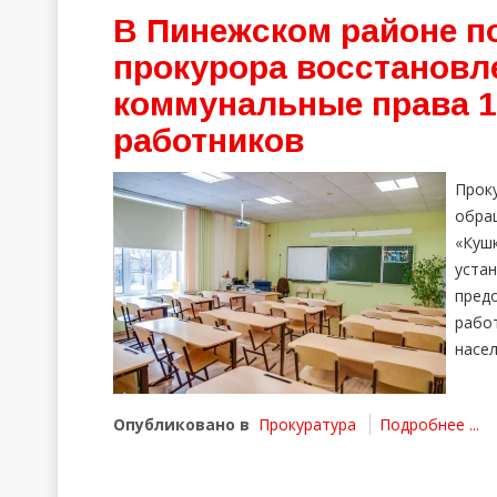
В Пинежском районе п
прокурора восстанов
коммунальные права 1
работников
Прок
обра
«Кушк
уста
пред
рабо
насел
Опубликовано в
Прокуратура
Подробнее ...