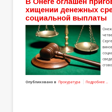
В Онеге оглашен приго
хищении денежных сре
социальной выплаты
Онеж
четв
Серг
вино
соци
свед
сгово
Опубликовано в
Прокуратура
Подробнее ...