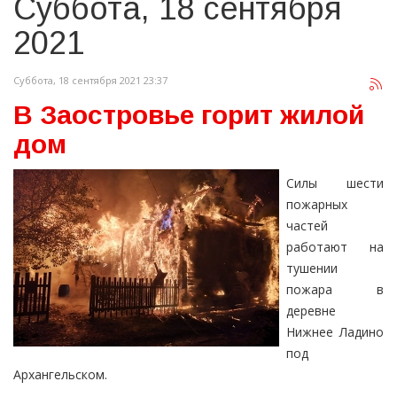
Суббота, 18 сентября
2021
Суббота, 18 сентября 2021 23:37
В Заостровье горит жилой
дом
Силы шести
пожарных
частей
работают на
тушении
пожара в
деревне
Нижнее Ладино
под
Архангельском.