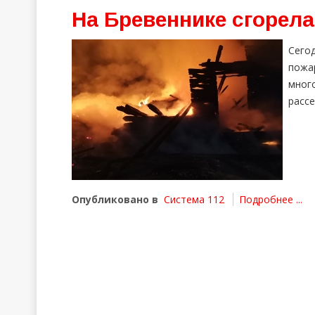
На Бревеннике сгорел
Сего
пожа
мног
рассе
Опубликовано в
Система 112
Подробнее ...