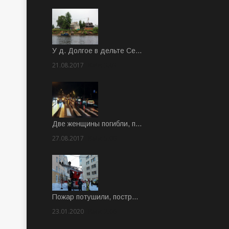
У д. Долгое в дельте Се…
21.08.2017
Rate: 3.63
Две женщины погибли, п…
27.08.2017
Rate: 5.00
Пожар потушили, постр…
23.01.2020
Rate: 2.00