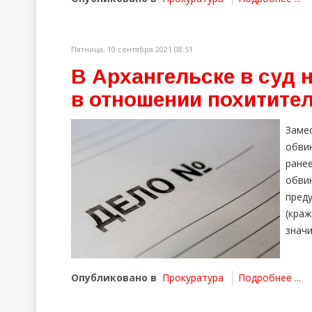
Пятница, 10 сентября 2021 08:51
В Архангельске в суд 
в отношении похитите
Заме
обви
ране
обви
преду
(кр
знач
Опубликовано в
Прокуратура
Подробнее ...