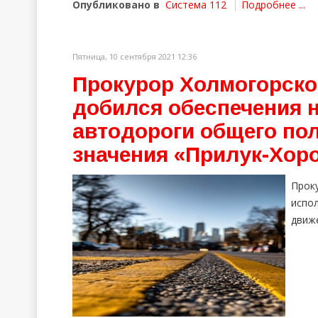
Опубликовано в
Система 112
Подробнее ...
Пятница, 10 сентября 2021 12:36
Прокурор Холмогорског
добился обеспечения 
автодороги общего по
значения «Прилук-Хор
Прок
испо
движ