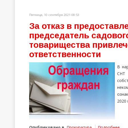
Пятница, 10 сентября 2021 08:53
За отказ в предоставл
председатель садовог
товарищества привлеч
ответственности
В на
СНТ 
собс
неко
озна
2020 
Опубликовано в
Прокуратура
Подробнее ...