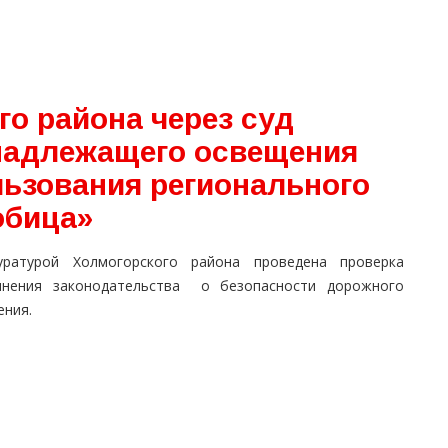
о района через суд
надлежащего освещения
льзования регионального
обица»
уратурой Холмогорского района проведена проверка
лнения законодательства о безопасности дорожного
ения.