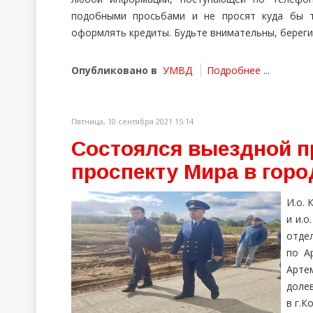
подобными просьбами и не просят куда бы т
оформлять кредиты. Будьте внимательны, береги
Опубликовано в
УМВД
Подробнее ...
Пятница, 10 сентября 2021 15:14
Состоялся выездной п
проспекту Мира в горо
И.о.
и и.
отде
по А
Арте
доле
в г.К