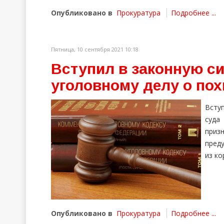
Опубликовано в
Прокуратура
Подробнее ...
Пятница, 10 сентября 2021 10:18
Вступил в законную си
уголовному делу о по
Всту
суда
при
преду
из ко
Опубликовано в
Прокуратура
Подробнее ...