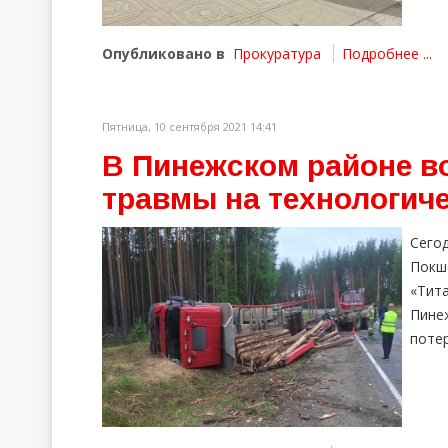
Опубликовано в
Прокуратура
Подробнее ...
Пятница, 10 сентября 2021 14:41
В Пинежском районе в
травмы на технологиче
Сегод
Покш
«Тита
Пине
потер