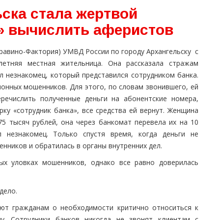
ска стала жертвой
» вычислить аферистов
равино-Фактория) УМВД России по городу Архангельску с
летняя местная жительница. Она рассказала стражам
л незнакомец, который представился сотрудником банка.
онных мошенников. Для этого, по словам звонившего, ей
речислить полученные деньги на абонентские номера,
рку «сотрудник банка», все средства ей вернут. Женщина
75 тысяч рублей, она через банкомат перевела их на 10
 незнакомец. Только спустя время, когда деньги не
енников и обратилась в органы внутренних дел.
ых уловках мошенников, однако все равно доверилась
дело.
ают гражданам о необходимости критично относиться к
. Сотрудники банков никогда не звонят клиентам с