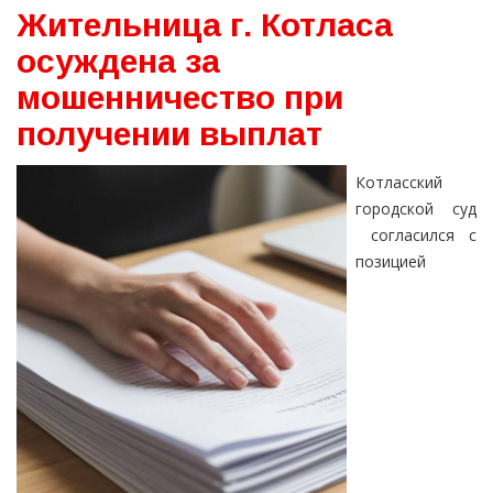
Жительница г. Котласа
осуждена за
мошенничество при
получении выплат
Котласский
городской суд
согласился с
позицией