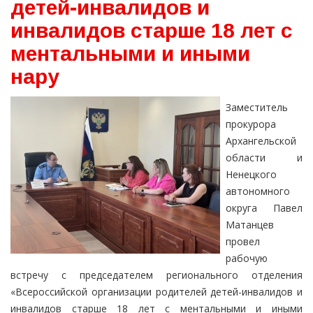
детей-инвалидов и
инвалидов старше 18 лет с
ментальными и иными
нару
Заместитель
прокурора
Архангельской
области и
Ненецкого
автономного
округа Павел
Матанцев
провел
рабочую
встречу с председателем регионального отделения
«Всероссийской организации родителей детей-инвалидов и
инвалидов старше 18 лет с ментальными и иными