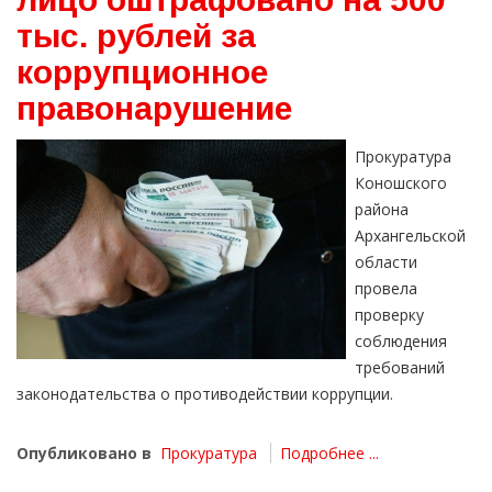
тыс. рублей за
коррупционное
правонарушение
Прокуратура
Коношского
района
Архангельской
области
провела
проверку
соблюдения
требований
законодательства о противодействии коррупции.
Опубликовано в
Прокуратура
Подробнее ...