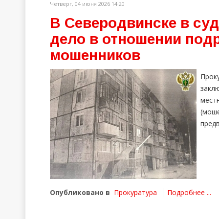
Четверг, 04 июня 2026 14:20
В Северодвинске в суд
дело в отношении под
мошенников
Прок
закл
мест
(мо
предв
Опубликовано в
Прокуратура
Подробнее ...