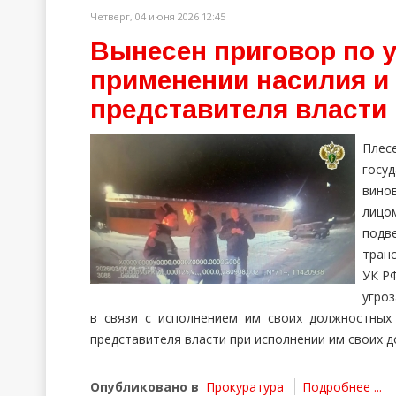
Четверг, 04 июня 2026 12:45
Вынесен приговор по 
применении насилия и
представителя власти
Пле
госу
вино
лицо
подв
транс
УК РФ
угро
в связи с исполнением им своих должностных 
представителя власти при исполнении им своих д
Опубликовано в
Прокуратура
Подробнее ...