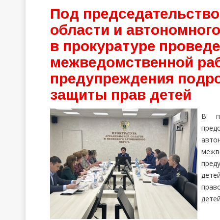
Под председательство
области и автономног
в прокуратуре провед
межведомственной раб
предупреждения подро
защиты прав детей
В п
пред
авто
меж
пред
дете
прав
дете