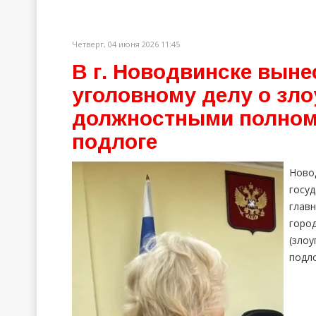
Четверг, 04 июня 2026 11:45
В г. Новодвинске выне
уголовному делу о зл
должностными полном
подлоге
Ново
госу
глав
город
(зло
подло