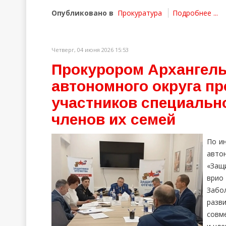
Опубликовано в
Прокуратура
Подробнее ...
Четверг, 04 июня 2026 15:53
Прокурором Архангель
автономного округа п
участников специальн
членов их семей
По и
авто
«Защ
врио
Забо
разв
совм