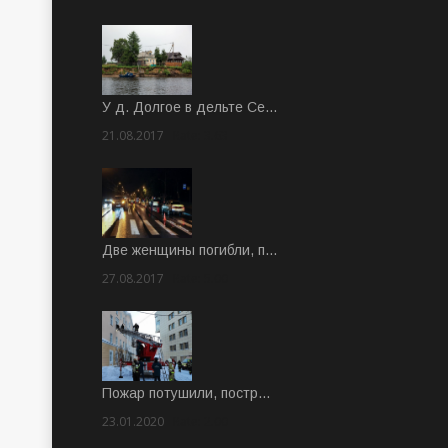
У д. Долгое в дельте Се…
21.08.2017
Rate: 3.63
Две женщины погибли, п…
27.08.2017
Rate: 5.00
Пожар потушили, постр…
23.01.2020
Rate: 2.00