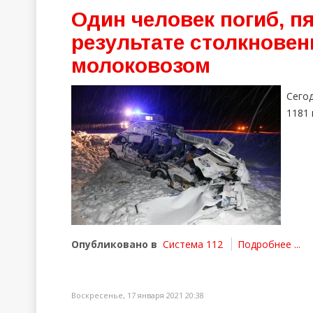
Один человек погиб, п
результате столкновен
молоковозом
Сего
1181 
Опубликовано в
Система 112
Подробнее ...
Воскресенье, 17 января 2021 20:38