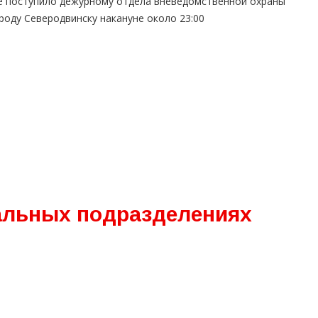
е поступило дежурному отдела вневедомственной охраны
роду Северодвинску накануне около 23:00
альных подразделениях
.