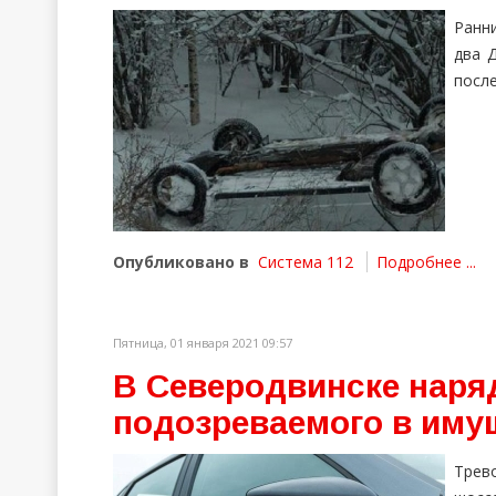
Ранн
два 
посл
Опубликовано в
Система 112
Подробнее ...
Пятница, 01 января 2021 09:57
В Северодвинске наря
подозреваемого в иму
Трев