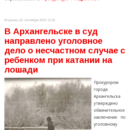
Вторник, 02 сентября 2025 12:52
В Архангельске в суд
направлено уголовное
дело о несчастном случае с
ребенком при катании на
лошади
Прокурором
города
Архангельска
утверждено
обвинительное
заключение по
уголовному