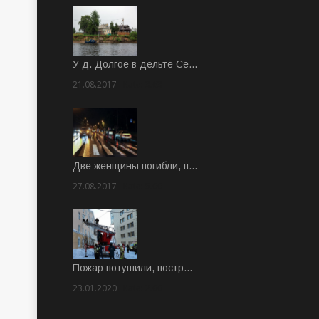
У д. Долгое в дельте Се…
21.08.2017
Rate: 3.63
Две женщины погибли, п…
27.08.2017
Rate: 5.00
Пожар потушили, постр…
23.01.2020
Rate: 2.00