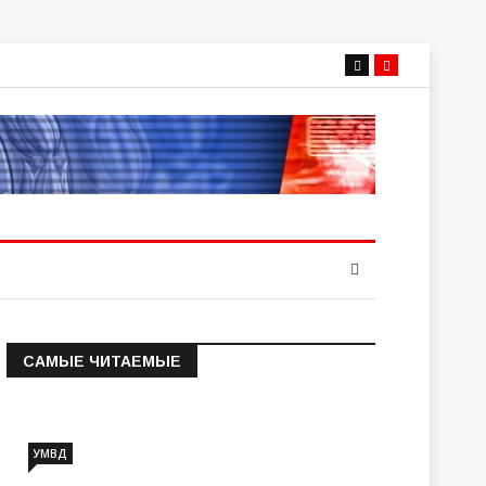
САМЫЕ ЧИТАЕМЫЕ
Информация о состоянии
операт…
УМВД