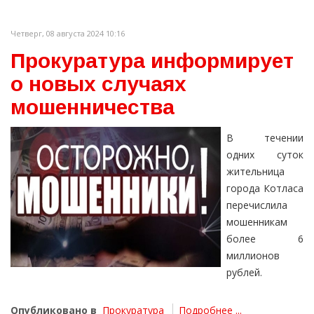
Четверг, 08 августа 2024 10:16
Прокуратура информирует
о новых случаях
мошенничества
В течении
одних суток
жительница
города Котласа
перечислила
мошенникам
более 6
миллионов
рублей.
Опубликовано в
Прокуратура
Подробнее ...