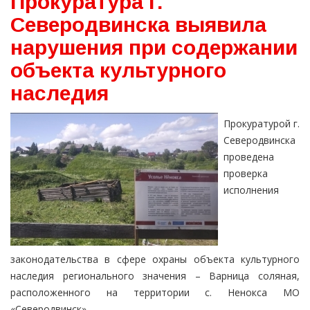
Прокуратура г.
Северодвинска выявила
нарушения при содержании
объекта культурного
наследия
Прокуратурой г.
Северодвинска
проведена
проверка
исполнения
законодательства в сфере охраны объекта культурного
наследия регионального значения – Варница соляная,
расположенного на территории с. Ненокса МО
«Северодвинск».