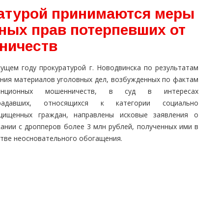
атурой принимаются меры
ных прав потерпевших от
ничеств
кущем году прокуратурой г. Новодвинска по результатам
ения материалов уголовных дел, возбужденных по фактам
танционных мошенничеств, в суд в интересах
радавших, относящихся к категории социально
щищенных граждан, направлены исковые заявления о
кании с дропперов более 3 млн рублей, полученных ими в
стве неосновательного обогащения.