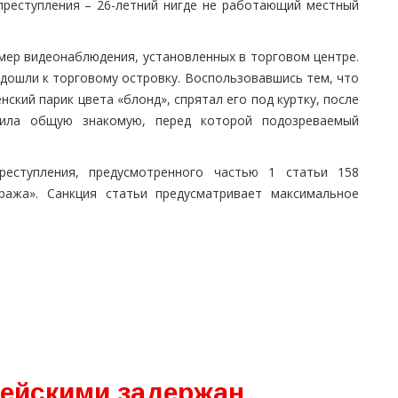
преступления – 26-летний нигде не работающий местный
мер видеонаблюдения, установленных в торговом центре.
одошли к торговому островку. Воспользовавшись тем, что
ский парик цвета «блонд», спрятал его под куртку, после
тила общую знакомую, перед которой подозреваемый
еступления, предусмотренного частью 1 статьи 158
ража». Санкция статьи предусматривает максимальное
ейскими задержан