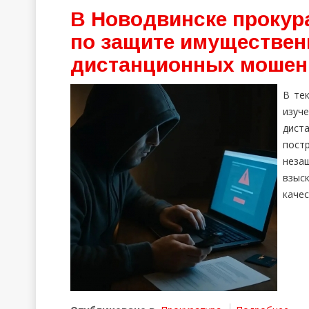
В Новодвинске прокур
по защите имуществен
дистанционных мошен
В те
изуч
дис
пост
неза
взыс
каче