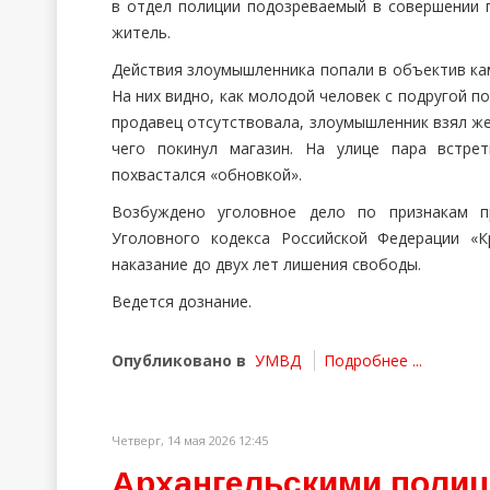
в отдел полиции подозреваемый в совершении 
житель.
Действия злоумышленника попали в объектив ка
На них видно, как молодой человек с подругой п
продавец отсутствовала, злоумышленник взял жен
чего покинул магазин. На улице пара встре
похвастался «обновкой».
Возбуждено уголовное дело по признакам пр
Уголовного кодекса Российской Федерации «К
наказание до двух лет лишения свободы.
Ведется дознание.
Опубликовано в
УМВД
Подробнее ...
Четверг, 14 мая 2026 12:45
Архангельскими полиц