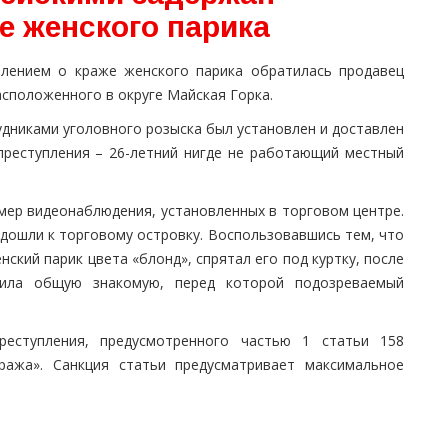
е женского парика
влением о краже женского парика обратилась продавец
асположенного в округе Майская Горка.
дниками уголовного розыска был установлен и доставлен
преступления – 26-летний нигде не работающий местный
мер видеонаблюдения, установленных в торговом центре.
одошли к торговому островку. Воспользовавшись тем, что
ский парик цвета «блонд», спрятал его под куртку, после
тила общую знакомую, перед которой подозреваемый
еступления, предусмотренного частью 1 статьи 158
ража». Санкция статьи предусматривает максимальное