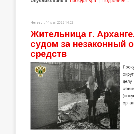
Опубликовано в
Прокуратура
Подробнее ...
Четверг, 14 мая 2026 14:03
Жительница г. Арханге
судом за незаконный о
средств
Прок
окру
делу
обви
(пок
орган